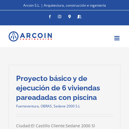
Saltar
Arcoin S.L. | Arquitectura, construcción e ingeniería
al
contenido
Facebook
Instagram
Donde
Entrar
estamos
Proyecto básico y de
ejecución de 6 viviendas
pareadadas con piscina
Fuerteventura
,
OBRAS
,
Sedane 2000 S.L
Ciudad:El Castillo Cliente:Sedane 2000 Sl