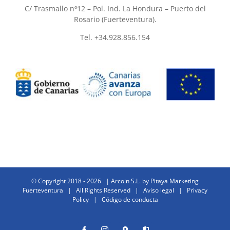
C/ Trasmallo nº12 – Pol. Ind. La Hondura – Puerto del
Rosario (Fuerteventura).
Tel. +34.928.856.154
© Copyright 2018 -
2026 | Arcoin S.L. by
Pitaya Marketing
Fuerteventura
| All Rights Reserved |
Aviso legal
|
Privacy
Policy
|
Código de conducta