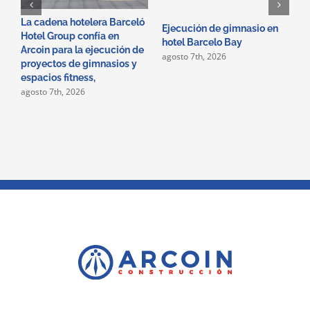
La cadena hotelera Barceló
A
Ejecución de gimnasio en
Hotel Group confía en
e
hotel Barcelo Bay
Arcoin para la ejecución de
m
agosto 7th, 2026
proyectos de gimnasios y
a
espacios fitness,
c
agosto 7th, 2026
m