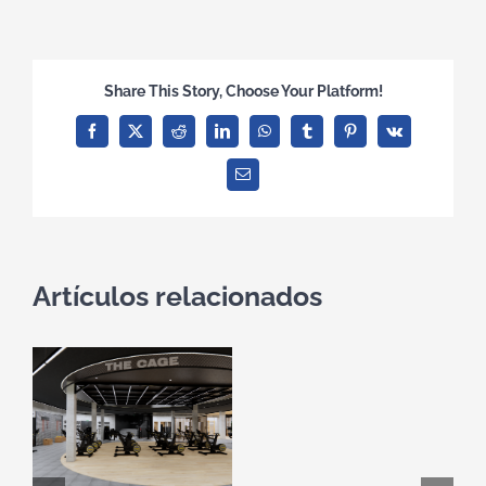
Share This Story, Choose Your Platform!
Facebook
X
Reddit
LinkedIn
WhatsApp
Tumblr
Pinterest
Vk
Correo
electrónico
Artículos relacionados