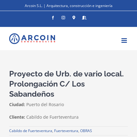
Saltar
Arcoin S.L. | Arquitectura, construcción e ingeniería
al
contenido
Facebook
Instagram
Donde
Entrar
estamos
Proyecto de Urb. de vario local.
Prolongación C/ Los
Sabandeños
Ciudad:
Puerto del Rosario
Cliente:
Cabildo de Fuerteventura
Cabildo de Fuerteventura
,
Fuerteventura
,
OBRAS