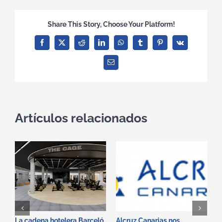
Share This Story, Choose Your Platform!
Facebook
X
Reddit
LinkedIn
WhatsApp
Tumblr
Pinterest
Vk
Correo
electrónico
Artículos relacionados
La cadena hotelera Barceló
Alcruz Canarias nos
D