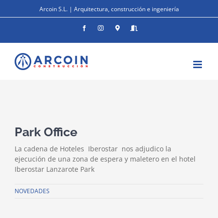
Saltar
Arcoin S.L. | Arquitectura, construcción e ingeniería
al
contenido
Facebook
Instagram
Donde
Entrar
estamos
Ver
imagen
Park Office
más
grande
La cadena de Hoteles Iberostar nos adjudico la
ejecución de una zona de espera y maletero en el hotel
Iberostar Lanzarote Park
NOVEDADES