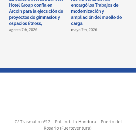
Hotel Group confía en
encargó los Trabajos de
i
Arcoin para la ejecución de
modernización y
s
proyectos de gimnasios y
ampliación del muelle de
H
a
espacios fitness,
carga
agosto 7th, 2026
mayo 7th, 2026
C/ Trasmallo nº12 – Pol. Ind. La Hondura – Puerto del
Rosario (Fuerteventura).