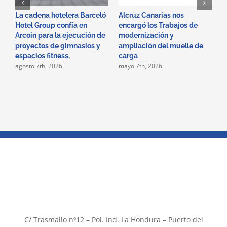
La cadena hotelera Barceló
Alcruz Canarias nos
D
Hotel Group confía en
encargó los Trabajos de
i
Arcoin para la ejecución de
modernización y
s
proyectos de gimnasios y
ampliación del muelle de
H
a
espacios fitness,
carga
agosto 7th, 2026
mayo 7th, 2026
C/ Trasmallo nº12 – Pol. Ind. La Hondura – Puerto del