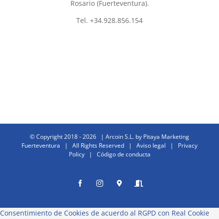
Rosario (Fuerteventura).
Tel. +34.928.856.154
© Copyright 2018 -
2026 | Arcoin S.L. by
Pitaya Marketing
Fuerteventura
| All Rights Reserved |
Aviso legal
|
Privacy
Policy
|
Código de conducta
Facebook
Instagram
Donde
Entrar
estamos
Consentimiento de Cookies de acuerdo al RGPD con Real Cookie