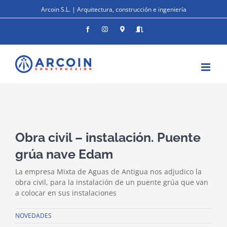
Saltar
Arcoin S.L. | Arquitectura, construcción e ingeniería
al
contenido
Facebook
Instagram
Donde
Entrar
estamos
Ver
imagen
Obra civil – instalación. Puente
más
grande
grúa nave Edam
La empresa Mixta de Aguas de Antigua nos adjudico la
obra civil, para la instalación de un puente grúa que van
a colocar en sus instalaciones
NOVEDADES