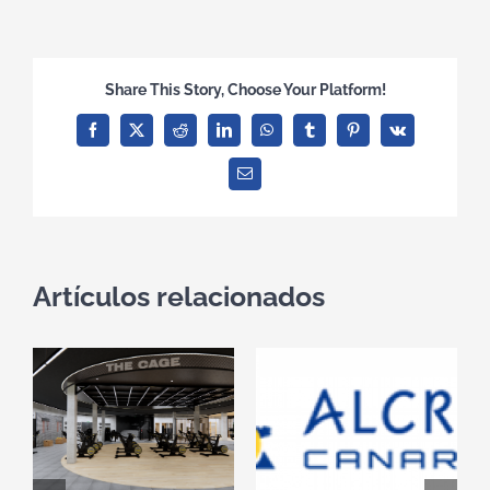
Share This Story, Choose Your Platform!
Facebook
X
Reddit
LinkedIn
WhatsApp
Tumblr
Pinterest
Vk
Correo
electrónico
Artículos relacionados