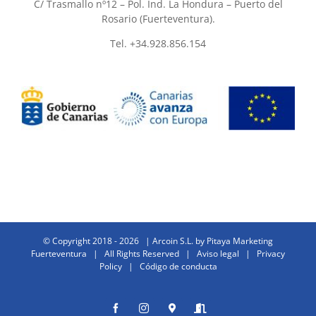
C/ Trasmallo nº12 – Pol. Ind. La Hondura – Puerto del
Rosario (Fuerteventura).
Tel. +34.928.856.154
© Copyright 2018 -
2026 | Arcoin S.L. by
Pitaya Marketing
Fuerteventura
| All Rights Reserved |
Aviso legal
|
Privacy
Policy
|
Código de conducta
Facebook
Instagram
Donde
Entrar