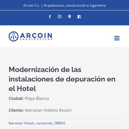
Saltar
Arcoin S.L. | Arquitectura, construcción e ingeniería
al
contenido
Facebook
Instagram
Donde
Entrar
estamos
Modernización de las
instalaciones de depuración en
el Hotel
Ciudad:
Playa Blanca
Cliente:
Iberostar Hoteles Resort
Iberostar Hotels
,
Lanzarote
,
OBRAS