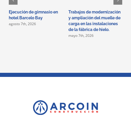
Ejecución de gimnasio en
Trabajos de modernización
T
hotel Barcelo Bay
y ampliación del muelle de
r
agosto 7th, 2026
carga en las instalaciones
s
de la fábrica de hielo.
c
mayo 7th, 2026
f