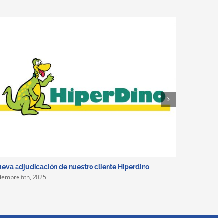
eva adjudicación de nuestro cliente Hiperdino
Un año má
ciembre 6th, 2025
diciembre 5