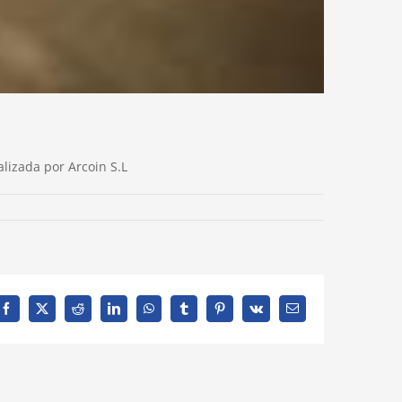
lizada por Arcoin S.L
Facebook
X
Reddit
LinkedIn
WhatsApp
Tumblr
Pinterest
Vk
Correo
electrónico