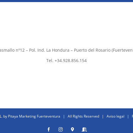
asmallo nº12 – Pol. Ind. La Hondura – Puerto del Rosario (Fuerteven
Tel. +34.928.856.154
L. by
Pitaya Marketing Fuerteventura
| All Rights Reserved |
Aviso legal
|
Facebook
Instagram
Donde
Entrar