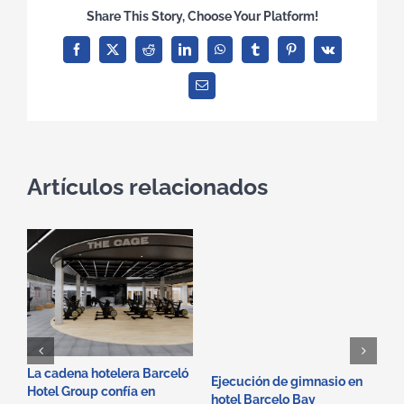
Share This Story, Choose Your Platform!
Facebook
X
Reddit
LinkedIn
WhatsApp
Tumblr
Pinterest
Vk
Correo
electrónico
Artículos relacionados
La cadena hotelera Barceló
A
Ejecución de gimnasio en
Hotel Group confía en
e
hotel Barcelo Bay