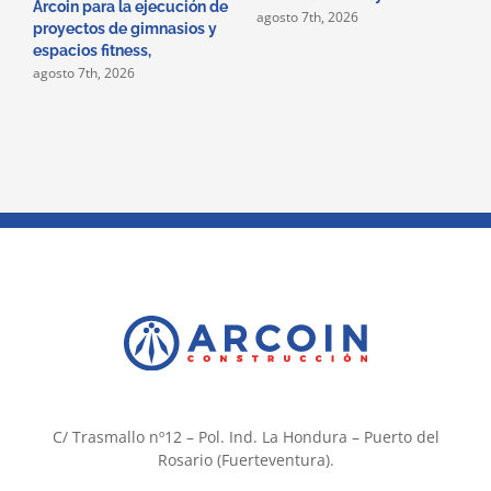
Arcoin para la ejecución de
m
agosto 7th, 2026
proyectos de gimnasios y
a
espacios fitness,
c
agosto 7th, 2026
m
C/ Trasmallo nº12 – Pol. Ind. La Hondura – Puerto del
Rosario (Fuerteventura).