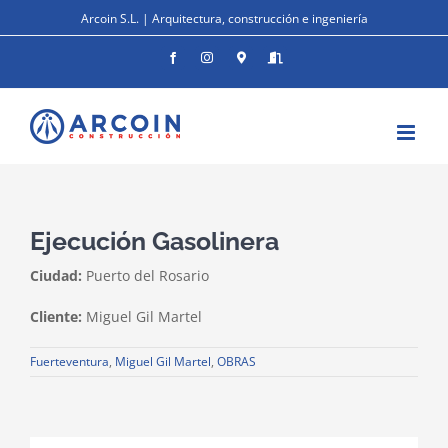
Saltar
Arcoin S.L. | Arquitectura, construcción e ingeniería
al
contenido
Facebook
Instagram
Donde
Entrar
estamos
Ejecución Gasolinera
Ciudad:
Puerto del Rosario
Cliente:
Miguel Gil Martel
Fuerteventura
,
Miguel Gil Martel
,
OBRAS