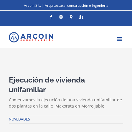
Saltar
Arcoin S.L. | Arquitectura, construcción e ingeniería
al
contenido
Facebook
Instagram
Donde
Entrar
estamos
Ver
imagen
Ejecución de vivienda
más
grande
unifamiliar
Comenzamos la ejecución de una vivienda unifamiliar de
dos plantas en la calle Maxorata en Morro Jable
NOVEDADES