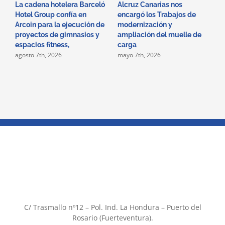
La cadena hotelera Barceló
Alcruz Canarias nos
D
Hotel Group confía en
encargó los Trabajos de
i
Arcoin para la ejecución de
modernización y
s
proyectos de gimnasios y
ampliación del muelle de
H
a
espacios fitness,
carga
agosto 7th, 2026
mayo 7th, 2026
C/ Trasmallo nº12 – Pol. Ind. La Hondura – Puerto del
Rosario (Fuerteventura).