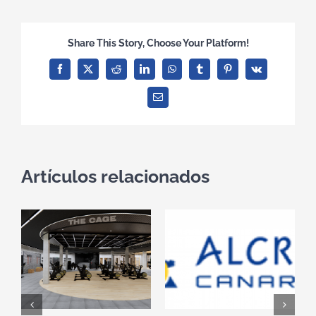
Share This Story, Choose Your Platform!
Facebook
X
Reddit
LinkedIn
WhatsApp
Tumblr
Pinterest
Vk
Correo
electrónico
Artículos relacionados