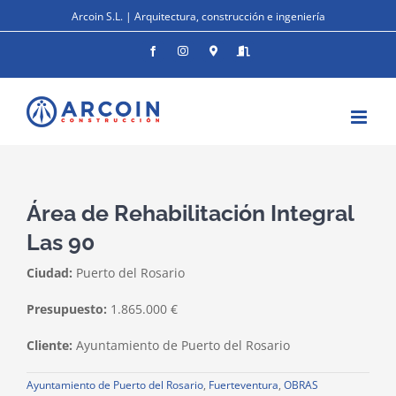
Saltar
Arcoin S.L. | Arquitectura, construcción e ingeniería
al
contenido
Facebook
Instagram
Donde
Entrar
estamos
Área de Rehabilitación Integral
Las 90
Ciudad:
Puerto del Rosario
Presupuesto:
1.865.000 €
Cliente:
Ayuntamiento de Puerto del Rosario
Ayuntamiento de Puerto del Rosario
,
Fuerteventura
,
OBRAS