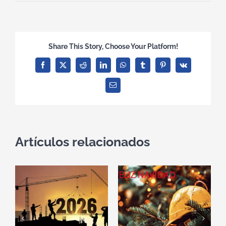
Share This Story, Choose Your Platform!
Facebook
X
Reddit
LinkedIn
WhatsApp
Tumblr
Pinterest
Vk
Correo
electrónico
Artículos relacionados