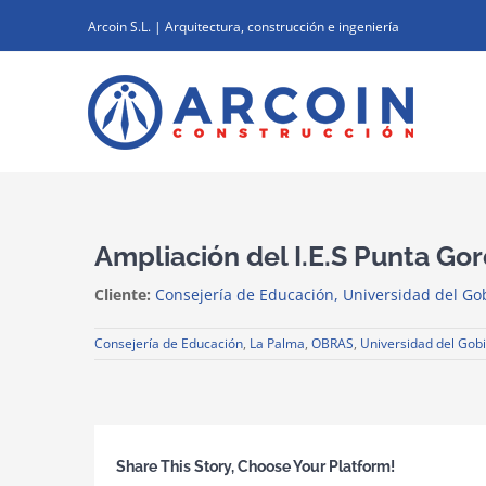
Saltar
Arcoin S.L. | Arquitectura, construcción e ingeniería
al
contenido
Ampliación del I.E.S Punta Go
Cliente:
Consejería de Educación, Universidad del Go
Consejería de Educación
,
La Palma
,
OBRAS
,
Universidad del Gob
Share This Story, Choose Your Platform!