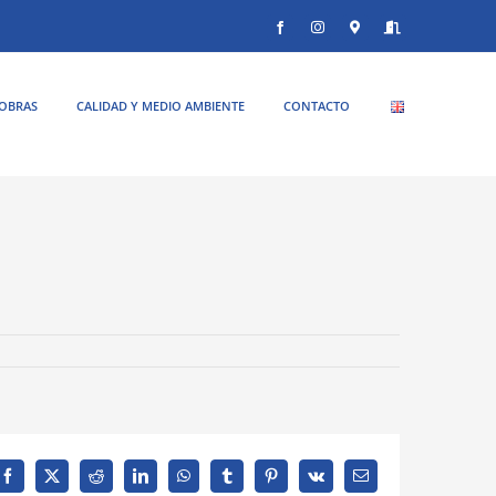
Facebook
Instagram
Donde
Entrar
estamos
OBRAS
CALIDAD Y MEDIO AMBIENTE
CONTACTO
Facebook
X
Reddit
LinkedIn
WhatsApp
Tumblr
Pinterest
Vk
Correo