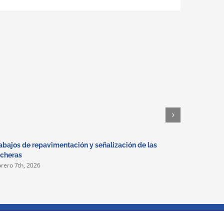
electrónico
abajos de repavimentación y señalización de las
Ejecución
cheras
la piscina
brero 7th, 2026
enero 7th, 