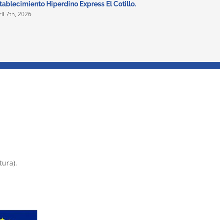
tablecimiento Hiperdino Express El Cotillo.
cocheras
ril 7th, 2026
febrero 7th
tura).