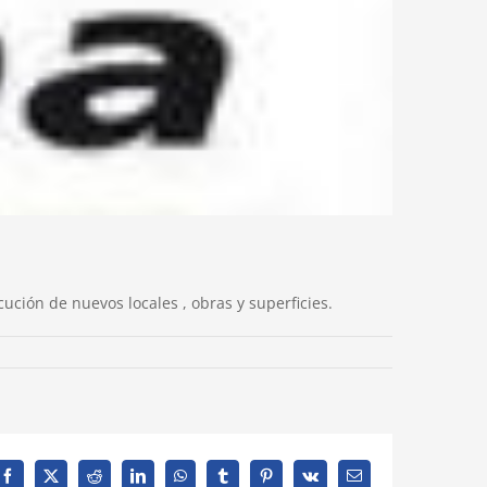
ción de nuevos locales , obras y superficies.
Facebook
X
Reddit
LinkedIn
WhatsApp
Tumblr
Pinterest
Vk
Correo