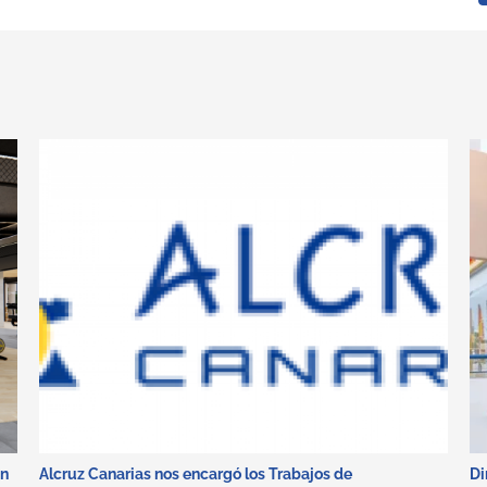
in
Alcruz Canarias nos encargó los Trabajos de
Di