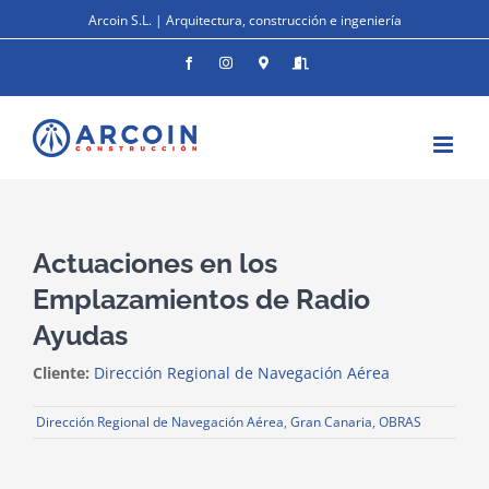
Saltar
Arcoin S.L. | Arquitectura, construcción e ingeniería
al
contenido
Facebook
Instagram
Donde
Entrar
estamos
Actuaciones en los
Emplazamientos de Radio
Ayudas
Cliente:
Dirección Regional de Navegación Aérea
Dirección Regional de Navegación Aérea
,
Gran Canaria
,
OBRAS