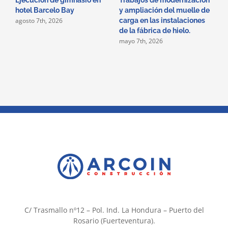
Ejecución de gimnasio en
Trabajos de modernización
T
hotel Barcelo Bay
y ampliación del muelle de
r
agosto 7th, 2026
carga en las instalaciones
s
de la fábrica de hielo.
c
mayo 7th, 2026
f
C/ Trasmallo nº12 – Pol. Ind. La Hondura – Puerto del
Rosario (Fuerteventura).