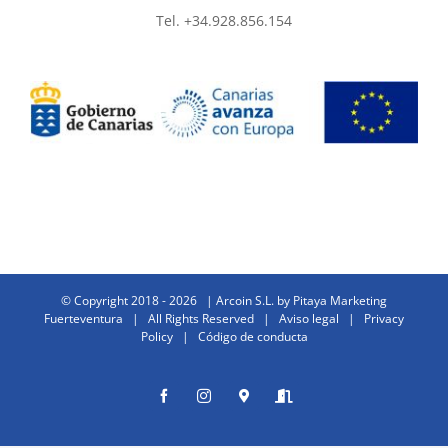
Tel. +34.928.856.154
© Copyright 2018 -
2026 | Arcoin S.L. by
Pitaya Marketing
Fuerteventura
| All Rights Reserved |
Aviso legal
|
Privacy
Policy
|
Código de conducta
Facebook
Instagram
Donde
Entrar
estamos