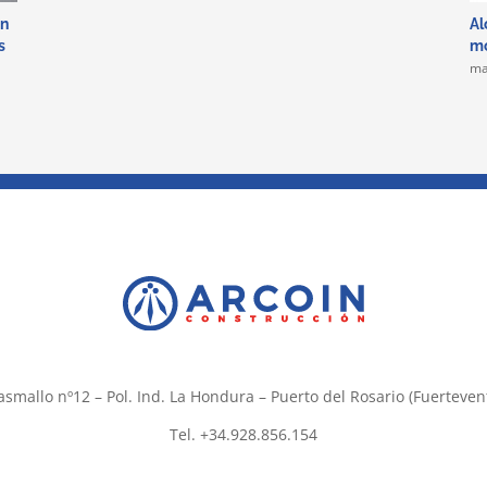
in
Al
s
mo
ma
asmallo nº12 – Pol. Ind. La Hondura – Puerto del Rosario (Fuerteven
Tel. +34.928.856.154