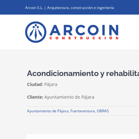
Saltar
Arcoin S.L. | Arquitectura, construcción e ingeniería
al
contenido
Acondicionamiento y rehabilit
Ciudad:
Pájara
Cliente:
Ayuntamiento de Pájara
Ayuntamiento de Pájara
,
Fuerteventura
,
OBRAS